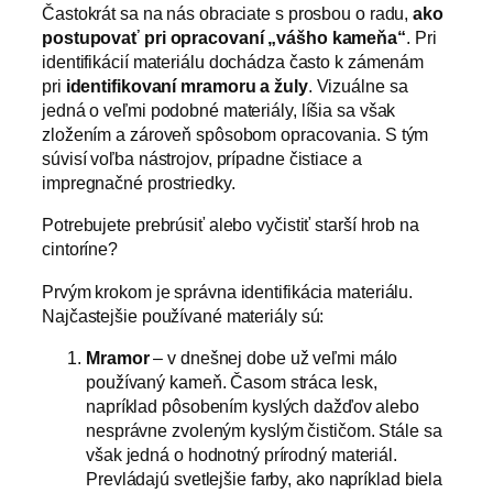
Častokrát sa na nás obraciate s prosbou o radu,
ako
postupovať pri opracovaní „vášho kameňa“
. Pri
identifikácií materiálu dochádza často k zámenám
pri
identifikovaní mramoru a žuly
. Vizuálne sa
jedná o veľmi podobné materiály, líšia sa však
zložením a zároveň spôsobom opracovania. S tým
súvisí voľba nástrojov, prípadne čistiace a
impregnačné prostriedky.
Potrebujete prebrúsiť alebo vyčistiť starší hrob na
cintoríne?
Prvým krokom je správna identifikácia materiálu.
Najčastejšie používané materiály sú:
Mramor
– v dnešnej dobe už veľmi málo
používaný kameň. Časom stráca lesk,
napríklad pôsobením kyslých dažďov alebo
nesprávne zvoleným kyslým čističom. Stále sa
však jedná o hodnotný prírodný materiál.
Prevládajú svetlejšie farby, ako napríklad biela