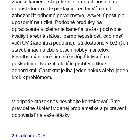
značku kamenárskej chémie, produkt, postup a v
neposlednom rade predajcu. Ten by Vám mal
zabezpečiť odborné poradenstvo, vysvetliť postup a
upozorniť na riziká. Podobné produkty na
opracovanie a ošetrenie kameňa, avšak pochybnej
kvality (farebná stálosť, paropriepustnosť, odolnosť
voči UV žiareniu a podobne), sú dostupné v bežných
stavebninách alebo sieťach hobby marketov.
Neodborným použitím môže dôjsť k trvalému
poškodeniu. Konzultujte túto problematiku s
odborníkmi. Častokrát je iba jeden pokus alebo jeden
krok k problémom.
V prípade otázok nás neváhajte kontaktovať. Sme
pravidelne školení v danej problematike a pripravení
odpovedať na vaše otázky.
29. októbra 2025