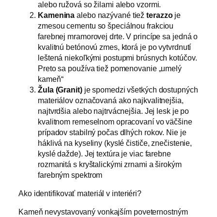
alebo ružová so žilami alebo vzormi.
Kamenina
alebo nazývané tiež
terazzo
je
zmesou cementu so špeciálnou frakciou
farebnej mramorovej drte. V princípe sa jedná o
kvalitnú betónovú zmes, ktorá je po vytvrdnutí
leštená niekoľkými postupmi brúsnych kotúčov.
Preto sa používa tiež pomenovanie „umelý
kameň“
Žula (Granit)
je spomedzi všetkých dostupných
materiálov označovaná ako najkvalitnejšia,
najtvrdšia alebo najtrvácnejšia. Jej lesk je po
kvalitnom remeselnom opracovaní vo väčšine
prípadov stabilný počas dlhých rokov. Nie je
háklivá na kyseliny (kyslé čističe, znečistenie,
kyslé dažde). Jej textúra je viac farebne
rozmanitá s kryštalickými zrnami a širokým
farebným spektrom
Ako identifikovať materiál v interiéri?
Kameň nevystavovaný vonkajším poveternostným