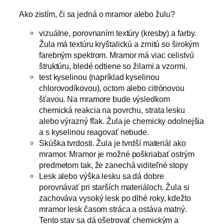
Ako zistím, či sa jedná o mramor alebo žulu?
vizuálne, porovnaním textúry (kresby) a farby.
Žula má textúru kryštalickú a zrnitú so širokým
farebným spektrom. Mramor má viac celistvú
štruktúru, bledé odtiene so žilami a vzormi.
test kyselinou (napríklad kyselinou
chlorovodíkovou), octom alebo citrónovou
šťavou. Na mramore bude výsledkom
chemická reakcia na povrchu, strata lesku
alebo výrazný fľak. Žula je chemicky odolnejšia
a s kyselinou reagovať nebude.
Skúška tvrdosti. Žula je tvrdší materiál ako
mramor. Mramor je možné poškriabať ostrým
predmetom tak, že zanechá viditeľné stopy
Lesk alebo výška lesku sa dá dobre
porovnávať pri starších materiáloch. Žula si
zachováva vysoký lesk po dlhé roky, kdežto
mramor lesk časom stráca a ostáva matný.
Tento stav sa dá ošetrovať chemickým a