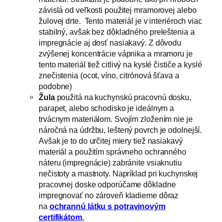
závislá od veľkosti použitej mramorovej alebo
žulovej drte. Tento materiál je v interiéroch viac
stabilný, avšak bez dôkladného preleštenia a
impregnácie aj dosť nasiakavý. Z dôvodu
zvýšenej koncentrácie vápnika a mramoru je
tento materiál tiež citlivý na kyslé čističe a kyslé
znečistenia (ocot, víno, citrónová šťava a
podobne)
Žula
použitá na kuchynskú pracovnú dosku,
parapet, alebo schodisko je ideálnym a
trvácnym materiálom. Svojím zložením nie je
náročná na údržbu, leštený povrch je odolnejší.
Avšak je to do určitej miery tiež nasiakavý
materiál a použitím správneho ochranného
náteru (impregnácie) zabránite vsiaknutiu
nečistoty a mastnoty. Napríklad pri kuchynskej
pracovnej doske odporúčame dôkladne
impregnovať no zároveň kladieme dôraz
na
ochrannú látku s potravinovým
certifikátom
.