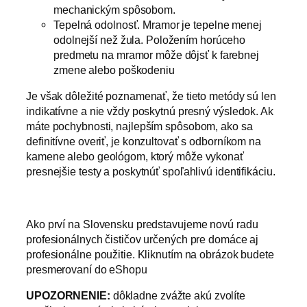
mechanickým spôsobom.
Tepelná odolnosť. Mramor je tepelne menej
odolnejší než žula. Položením horúceho
predmetu na mramor môže dôjsť k farebnej
zmene alebo poškodeniu
Je však dôležité poznamenať, že tieto metódy sú len
indikatívne a nie vždy poskytnú presný výsledok. Ak
máte pochybnosti, najlepším spôsobom, ako sa
definitívne overiť, je konzultovať s odborníkom na
kamene alebo geológom, ktorý môže vykonať
presnejšie testy a poskytnúť spoľahlivú identifikáciu.
Ako prví na Slovensku predstavujeme novú radu
profesionálnych čističov určených pre domáce aj
profesionálne použitie. Kliknutím na obrázok budete
presmerovaní do eShopu
UPOZORNENIE:
dôkladne zvážte akú zvolíte