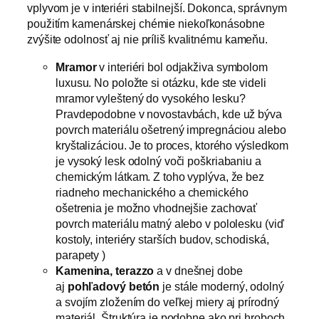
vplyvom je v interiéri stabilnejší. Dokonca, správnym
použitím kamenárskej chémie niekoľkonásobne
zvýšite odolnosť aj nie príliš kvalitnému kameňu.
Mramor
v interiéri bol odjakživa symbolom
luxusu. No položte si otázku, kde ste videli
mramor vyleštený do vysokého lesku?
Pravdepodobne v novostavbách, kde už býva
povrch materiálu ošetrený impregnáciou alebo
kryštalizáciou. Je to proces, ktorého výsledkom
je vysoký lesk odolný voči poškriabaniu a
chemickým látkam. Z toho vyplýva, že bez
riadneho mechanického a chemického
ošetrenia je možno vhodnejšie zachovať
povrch materiálu matný alebo v pololesku (viď
kostoly, interiéry starších budov, schodiská,
parapety )
Kamenina, terazzo
a v dnešnej dobe
aj
pohľadový betón
je stále moderný, odolný
a svojím zložením do veľkej miery aj prírodný
materiál. Štruktúra je podobne ako pri hroboch